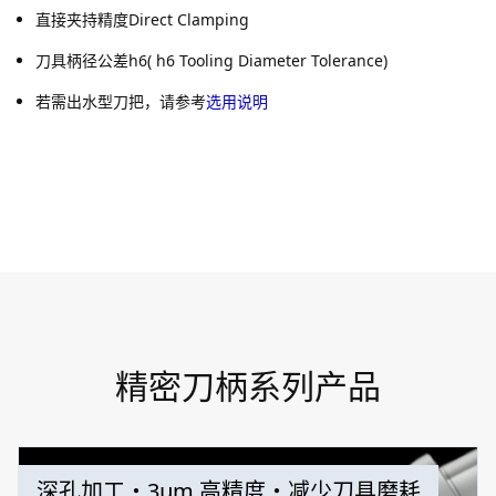
直接夹持精度Direct Clamping
刀具柄径公差h6( h6 Tooling Diameter Tolerance)
若需出水型刀把，请参考
选用说明
精密刀柄系列产品
深孔加工・3μm 高精度・减少刀具磨耗