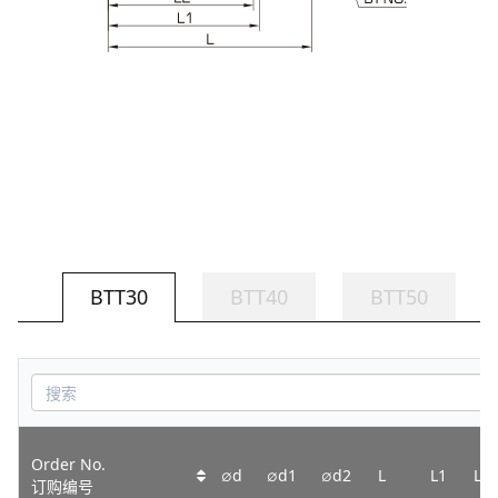
BTT30
BTT40
BTT50
Order No.
∅d
∅d1
∅d2
L
L1
L2
订购编号