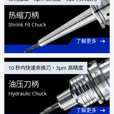
热缩刀柄
Shrink Fit Chuck
了解更多
10 秒内快速夹换刀・3μm 高精度
油压刀柄
Hydraulic Chuck
了解更多