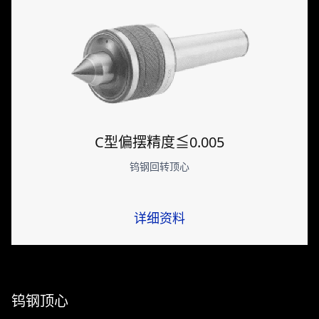
C型偏摆精度≦0.005
钨钢回转顶心
详细资料
钨钢顶心